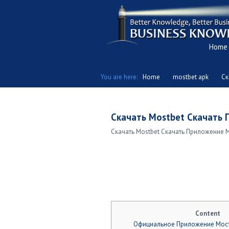
Home
You are here:
Home
mostbet apk
Ск
Скачать Mostbet Cкачать
Скачать Mostbet Cкачать Приложение 
Скачать Mostbet
Официальный С
Content
Официальное Приложение Мост