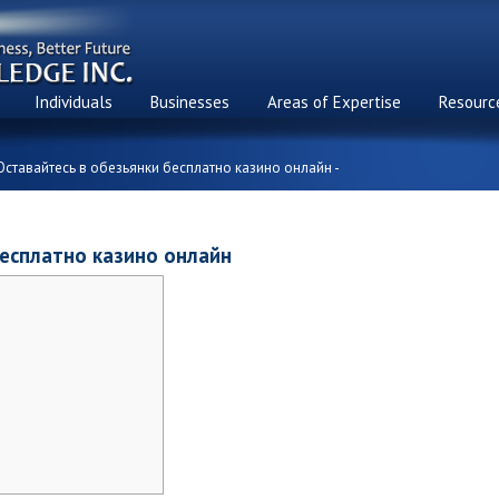
Individuals
Businesses
Areas of Expertise
Resource
Оставайтесь в обезьянки бесплатно казино онлайн -
бесплатно казино онлайн