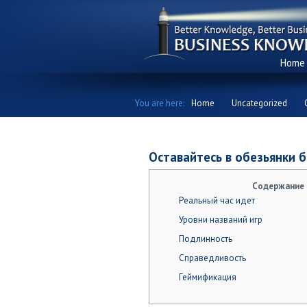
Home
You are here:
Home
Uncategorized
Оставайтесь в обезьянки 
Содержание
Реальный час идет
Уровни названий игр
Подлинность
Справедливость
Геймификация