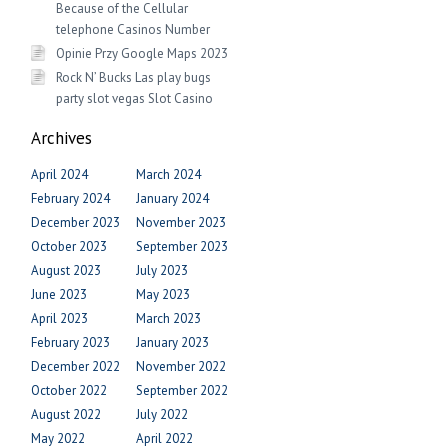
Because of the Cellular
telephone Casinos Number
Opinie Przy Google Maps 2023
Rock N’ Bucks Las play bugs
party slot vegas Slot Casino
Archives
April 2024
March 2024
February 2024
January 2024
December 2023
November 2023
October 2023
September 2023
August 2023
July 2023
June 2023
May 2023
April 2023
March 2023
February 2023
January 2023
December 2022
November 2022
October 2022
September 2022
August 2022
July 2022
May 2022
April 2022