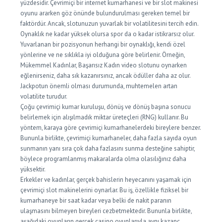
yüzdesidir. Çevrimiçi bir internet kumarhanesi ve bir slot makinesi
oyunu ararken göz önünde bulundurulması gereken temel bir
faktördür. Ancak, slotunuzun yuvarlak bir volatilitesini tercih edin.
Oynaklık ne kadar yüksek olursa spor da o kadar istikrarsız olur.
Yuvarlanan bir pozisyonun herhangi bir oynaklığı, kendi özel
yönlerine ve ne sıklıkla iyi olduğuna göre belirlenir. Örneğin,
Mükemmel Kadınlar, Başarısız Kadın video slotunu oynarken
eğlenirseniz, daha sık kazanırsınız, ancak ödüller daha az olur.
Jackpotun önemli olması durumunda, muhtemelen artan
volatilite turudur.
Çoğu çevrimiçi kumar kuruluşu, dönüş ve dönüş başına sonucu
belirlemek için alışılmadık miktar üreteçleri (RNG) kullanır. Bu
yöntem, karaya göre çevrimiçi kumarhanelerdeki bireylere benzer.
Bununla birlikte, çevrimiçi kumarhaneler, daha fazla sayıda oyun
sunmanın yanı sıra çok daha fazlasını sunma desteğine sahiptir,
böylece programlanmış makaralarda olma olasılığınız daha
yüksektir.
Erkekler ve kadınlar, gerçek bahislerin heyecanını yaşamak için
çevrimiçi slot makinelerini oynarlar. Bu iş, özellikle fiziksel bir
kumarhaneye bir saat kadar veya belki de nakit paranın
ulaşmasını bilmeyen bireyleri cezbetmektedir. Bununla birlikte,
aşağıdaki oyunların gerçek casino oyunlarıyla aynı kazanç