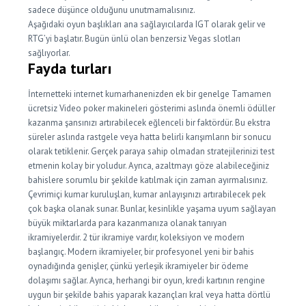
sadece düşünce olduğunu unutmamalısınız.
Aşağıdaki oyun başlıkları ana sağlayıcılarda IGT olarak gelir ve
RTG’yi başlatır.
Bugün ünlü olan benzersiz Vegas slotları
sağlıyorlar.
Fayda turları
İnternetteki internet kumarhanenizden ek bir genelge Tamamen
ücretsiz Video poker makineleri gösterimi aslında önemli ödüller
kazanma şansınızı artırabilecek eğlenceli bir faktördür. Bu ekstra
süreler aslında rastgele veya hatta belirli karışımların bir sonucu
olarak tetiklenir. Gerçek paraya sahip olmadan stratejilerinizi test
etmenin kolay bir yoludur. Ayrıca, azaltmayı göze alabileceğiniz
bahislere sorumlu bir şekilde katılmak için zaman ayırmalısınız.
Çevrimiçi kumar kuruluşları, kumar anlayışınızı artırabilecek pek
çok başka olanak sunar. Bunlar, kesinlikle yaşama uyum sağlayan
büyük miktarlarda para kazanmanıza olanak tanıyan
ikramiyelerdir. 2 tür ikramiye vardır, koleksiyon ve modern
başlangıç. Modern ikramiyeler, bir profesyonel yeni bir bahis
oynadığında genişler, çünkü yerleşik ikramiyeler bir ödeme
dolaşımı sağlar. Ayrıca, herhangi bir oyun, kredi kartının rengine
uygun bir şekilde bahis yaparak kazançları kral veya hatta dörtlü