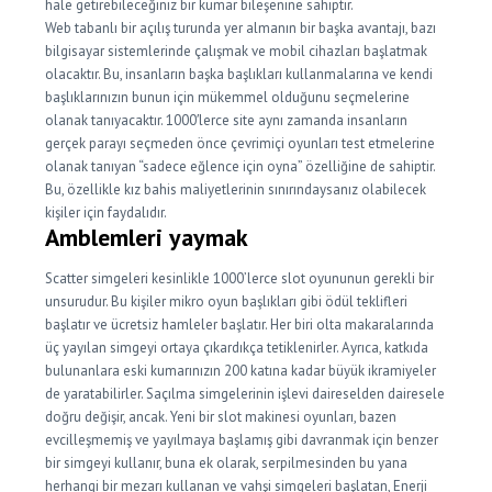
hale getirebileceğiniz bir kumar bileşenine sahiptir.
Web tabanlı bir açılış turunda yer almanın bir başka avantajı, bazı
bilgisayar sistemlerinde çalışmak ve mobil cihazları başlatmak
olacaktır. Bu, insanların başka başlıkları kullanmalarına ve kendi
başlıklarınızın bunun için mükemmel olduğunu seçmelerine
olanak tanıyacaktır. 1000′lerce site aynı zamanda insanların
gerçek parayı seçmeden önce çevrimiçi oyunları test etmelerine
olanak tanıyan “sadece eğlence için oyna” özelliğine de sahiptir.
Bu, özellikle kız bahis maliyetlerinin sınırındaysanız olabilecek
kişiler için faydalıdır.
Amblemleri yaymak
Scatter simgeleri kesinlikle 1000’lerce slot oyununun gerekli bir
unsurudur. Bu kişiler mikro oyun başlıkları gibi ödül teklifleri
başlatır ve ücretsiz hamleler başlatır. Her biri olta makaralarında
üç yayılan simgeyi ortaya çıkardıkça tetiklenirler. Ayrıca, katkıda
bulunanlara eski kumarınızın 200 katına kadar büyük ikramiyeler
de yaratabilirler. Saçılma simgelerinin işlevi daireselden dairesele
doğru değişir, ancak. Yeni bir slot makinesi oyunları, bazen
evcilleşmemiş ve yayılmaya başlamış gibi davranmak için benzer
bir simgeyi kullanır, buna ek olarak, serpilmesinden bu yana
herhangi bir mezarı kullanan ve vahşi simgeleri başlatan, Enerji