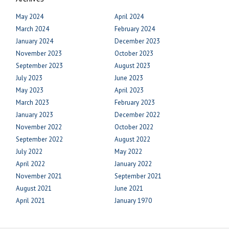
May 2024
April 2024
March 2024
February 2024
January 2024
December 2023
November 2023
October 2023
September 2023
August 2023
July 2023
June 2023
May 2023
April 2023
March 2023
February 2023
January 2023
December 2022
November 2022
October 2022
September 2022
August 2022
July 2022
May 2022
April 2022
January 2022
November 2021
September 2021
August 2021
June 2021
April 2021
January 1970