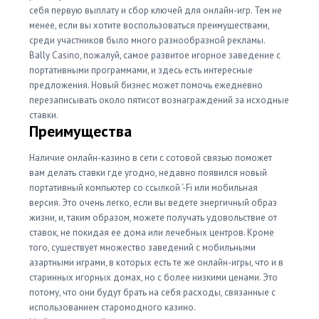
себя первую выплату и сбор ключей для онлайн-игр. Тем не
менее, если вы хотите воспользоваться преимуществами,
среди участников было много разнообразной рекламы.
Bally Casino, пожалуй, самое развитое игорное заведение с
портативными программами, и здесь есть интересные
предложения.
Новый бизнес может помочь ежедневно
перезаписывать около пятисот вознаграждений за исходные
ставки.
Преимущества
Наличие онлайн-казино в сети с сотовой связью поможет
вам делать ставки где угодно, недавно появился новый
портативный компьютер со ссылкой ‘-Fi или мобильная
версия. Это очень легко, если вы ведете энергичный образ
жизни, и, таким образом, можете получать удовольствие от
ставок, не покидая ее дома или лечебных центров. Кроме
того, существует множество заведений с мобильными
азартными играми, в которых есть те же онлайн-игры, что и в
старинных игорных домах, но с более низкими ценами. Это
потому, что они будут брать на себя расходы, связанные с
использованием старомодного казино.