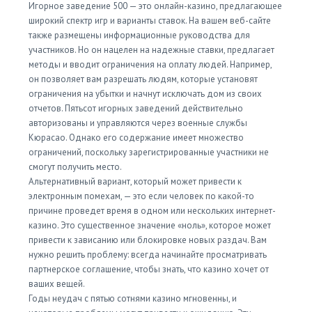
Игорное заведение 500 — это онлайн-казино, предлагающее
широкий спектр игр и варианты ставок. На вашем веб-сайте
также размещены информационные руководства для
участников. Но он нацелен на надежные ставки, предлагает
методы и вводит ограничения на оплату людей. Например,
он позволяет вам разрешать людям, которые установят
ограничения на убытки и начнут исключать дом из своих
отчетов. Пятьсот игорных заведений действительно
авторизованы и управляются через военные службы
Кюрасао. Однако его содержание имеет множество
ограничений, поскольку зарегистрированные участники не
смогут получить место.
Альтернативный вариант, который может привести к
электронным помехам, — это если человек по какой-то
причине проведет время в одном или нескольких интернет-
казино. Это существенное значение «ноль», которое может
привести к зависанию или блокировке новых раздач. Вам
нужно решить проблему: всегда начинайте просматривать
партнерское соглашение, чтобы знать, что казино хочет от
ваших вещей.
Годы неудач с пятью сотнями казино мгновенны, и