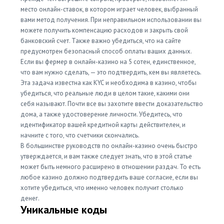
место онлайн-ставок, в котором играет человек, выбранный
вами метод получения. При неправильном использовании вы
можете получить компенсацию расходов и закрыть свой
банковский счет. Также важно убедиться, что на сайте
предусмотрен безопасный способ оплаты ваших данных.
Если вы фермер в онлайн-казино на 5 сотен, единственное,
что вам нужно сделать, — это подтвердить, кем вы являетесь.
Эта задача известна как KYC и необходима в казино, чтобы
убедиться, что реальные люди в целом такие, какими они
себя называют. Почти все вы захотите ввести доказательство
дома, а также удостоверение личности. Убедитесь, что
идентификатор вашей кредитной карты действителен, и
начните с того, что счетчики скончались.
В большинстве руководств по онлайн-казино очень быстро
утверждается, и вам также следует знать, что в этой статье
может быть немного расширено в отношении раздач. То есть
любое казино должно подтвердить ваше согласие, если вы
хотите убедиться, что именно человек получит столько
денег.
Уникальные коды