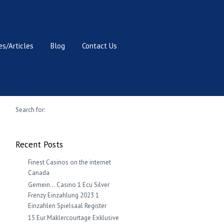
s/Articles
Blog
Contact Us
Search for:
Recent Posts
Finest Casinos on the internet
Canada
Gemein… Casino 1 Ecu Silver
Frenzy Einzahlung 2023 1
Einzahlen Spielsaal Register
15 Eur Maklercourtage Exklusive