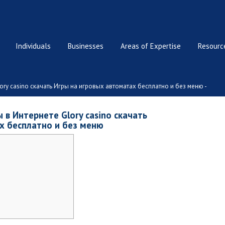
Individuals
Businesses
Areas of Expertise
Resource
lory casino скачать Игры на игровых автоматах бесплатно и без меню -
 в Интернете Glory casino скачать
х бесплатно и без меню