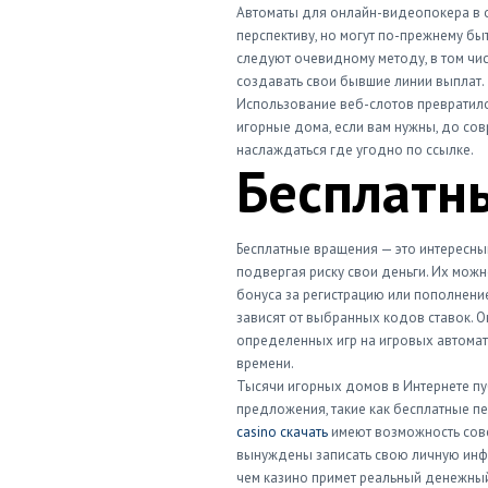
Автоматы для онлайн-видеопокера в о
перспективу, но могут по-прежнему б
следуют очевидному методу, в том чи
создавать свои бывшие линии выплат.
Использование веб-слотов превратило
игорные дома, если вам нужны, до со
наслаждаться где угодно по ссылке.
Бесплатн
Бесплатные вращения — это интересны
подвергая риску свои деньги. Их можн
бонуса за регистрацию или пополнен
зависят от выбранных кодов ставок. 
определенных игр на игровых автомат
времени.
Тысячи игорных домов в Интернете п
предложения, такие как бесплатные пе
casino скачать
имеют возможность сове
вынуждены записать свою личную инф
чем казино примет реальный денежны