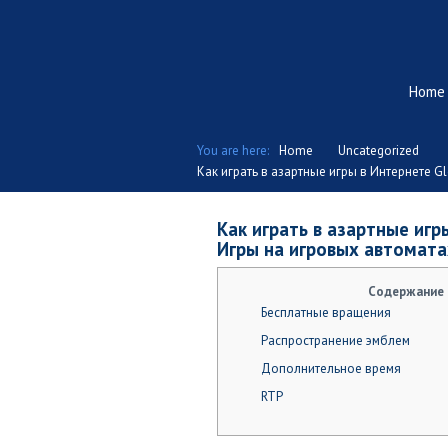
Home
You are here:
Home
Uncategorized
Как играть в азартные игры в Интернете G
Как играть в азартные игры
Игры на игровых автомата
Содержание
Бесплатные вращения
Распространение эмблем
Дополнительное время
RTP