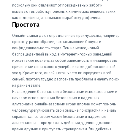
поскольку они отвлекают от повседневных забот и
вызывают выработку полезных химических веществ, таких
как эндорфины, и вызывают выработку дофамина.
Простота
Онлайн-ставки дают определенные преимущества, например,
простоту, разнообразие, захватывающие бонусы и
конфиденциальность старта. Тем не менее, новый
беспрецедентный выход в Интернет игорных заведений
может также повлечь за собой зависимость и инициировать
причинение финансового ущерба или же добросовестный
уход. Кроме того, онлайн-игры часто игнорируются всей
семьей, поэтому трудно распознать проблемы и начать поиск
на раннем этапе.
Наслаждение безопасным и безопасным использованием и
началом использования безопасных и надежных
альтернатив онлайн-азартным играм вполне может помочь
человеку урегулировать свои бывшие пристрастия и начать
справляться со своим часом. Безопасные и надежные
альтернативы — продолжать действия, уделять должное
время друзьям и приступать к тренировкам. Эти действия