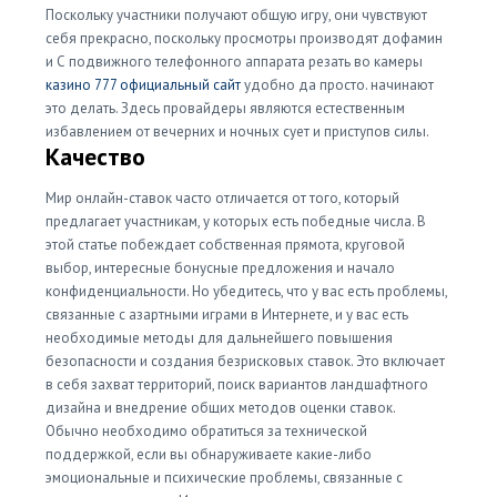
Поскольку участники получают общую игру, они чувствуют
себя прекрасно, поскольку просмотры производят дофамин
и С подвижного телефонного аппарата резать во камеры
казино 777 официальный сайт
удобно да просто. начинают
это делать. Здесь провайдеры являются естественным
избавлением от вечерних и ночных сует и приступов силы.
Качество
Мир онлайн-ставок часто отличается от того, который
предлагает участникам, у которых есть победные числа. В
этой статье побеждает собственная прямота, круговой
выбор, интересные бонусные предложения и начало
конфиденциальности. Но убедитесь, что у вас есть проблемы,
связанные с азартными играми в Интернете, и у вас есть
необходимые методы для дальнейшего повышения
безопасности и создания безрисковых ставок. Это включает
в себя захват территорий, поиск вариантов ландшафтного
дизайна и внедрение общих методов оценки ставок.
Обычно необходимо обратиться за технической
поддержкой, если вы обнаруживаете какие-либо
эмоциональные и психические проблемы, связанные с