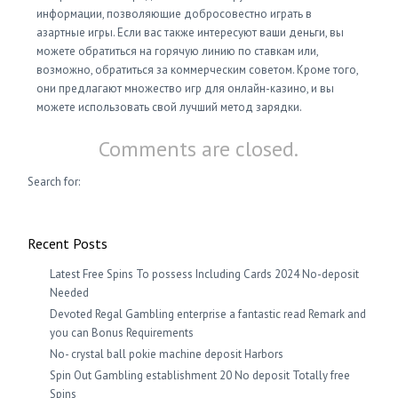
информации, позволяющие добросовестно играть в
азартные игры. Если вас также интересуют ваши деньги, вы
можете обратиться на горячую линию по ставкам или,
возможно, обратиться за коммерческим советом. Кроме того,
они предлагают множество игр для онлайн-казино, и вы
можете использовать свой лучший метод зарядки.
Comments are closed.
Search for:
Recent Posts
Latest Free Spins To possess Including Cards 2024 No-deposit
Needed
Devoted Regal Gambling enterprise a fantastic read Remark and
you can Bonus Requirements
No- crystal ball pokie machine deposit Harbors
Spin Out Gambling establishment 20 No deposit Totally free
Spins