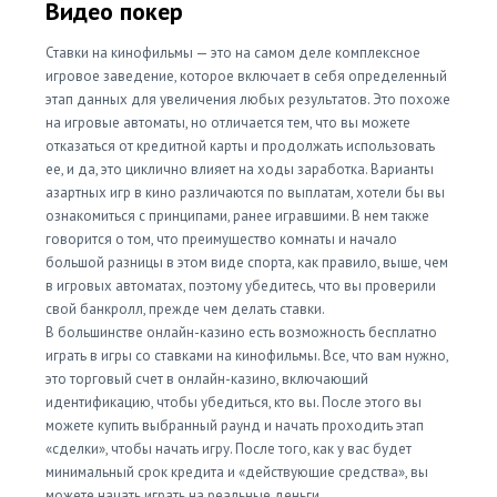
Видео покер
Ставки на кинофильмы — это на самом деле комплексное
игровое заведение, которое включает в себя определенный
этап данных для увеличения любых результатов. Это похоже
на игровые автоматы, но отличается тем, что вы можете
отказаться от кредитной карты и продолжать использовать
ее, и да, это циклично влияет на ходы заработка. Варианты
азартных игр в кино различаются по выплатам, хотели бы вы
ознакомиться с принципами, ранее игравшими. В нем также
говорится о том, что преимущество комнаты и начало
большой разницы в этом виде спорта, как правило, выше, чем
в игровых автоматах, поэтому убедитесь, что вы проверили
свой банкролл, прежде чем делать ставки.
В большинстве онлайн-казино есть возможность бесплатно
играть в игры со ставками на кинофильмы. Все, что вам нужно,
это торговый счет в онлайн-казино, включающий
идентификацию, чтобы убедиться, кто вы. После этого вы
можете купить выбранный раунд и начать проходить этап
«сделки», чтобы начать игру. После того, как у вас будет
минимальный срок кредита и «действующие средства», вы
можете начать играть на реальные деньги.