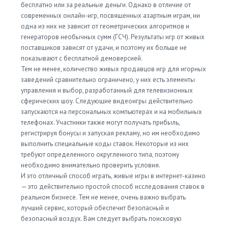
бесплатно или за реальные деньги. Однако в отличие от
современных онлайн-игр, посвященных азартным играм, ни
одна из них не зависит от геометрических алгоритмов и
генераторов необычных сумм (ГСЧ). Результаты игр от живых
поставщиков зависят от удачи, и поэтому их больше не
показывают с бесплатной демоверсией.
Тем не менее, количество живых продавцов игр для игорных
заведений сравнительно ограничено, у них есть элементы
управления и выбор, разработанный для телевизионных
сферических шоу. Следующие видеоигры действительно
запускаются на персональных компьютерах и на мобильных
телефонах. Участники также могут получать прибыль,
регистрируя бонусы и запуская рекламу, но им необходимо
выполнить специальные коды ставок. Некоторые из них
требуют определенного округленного типа, поэтому
необходимо внимательно проверить условия.
И это отличный способ играть, живые игры в интернет-казино
— это действительно простой способ исследования ставок в
реальном бизнесе. Тем не менее, очень важно выбрать
лучший сервис, который обеспечит безопасный и
безопасный воздух. Вам следует выбрать поисковую