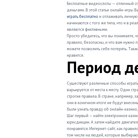
Бесплатные видеослоты — отличный спо
деньгами. В этой статье онлайн-игры В
играть бесплатно
и отлаживать личную
начинаются с того же типа, что и в реа
являются фиктивными.
Просто убедитесь, что вы понимаете, 
правило, безопасны, и что вам нужно 
можете позволить себе потерять. Такж
нравится.
Период д
Существуют различные способы играть 
варьируется от места к месту. Одни ст
строгие правила. В стране, например, 
они в конечном итоге не будут внесен
были узнать правду об онлайн-казино,
Шаг первый — найти электронное кази
юрисдикции. А затем найдите двигател
понравятся. Интернет-сайт, как прави
том числе на людей, которые выбираю