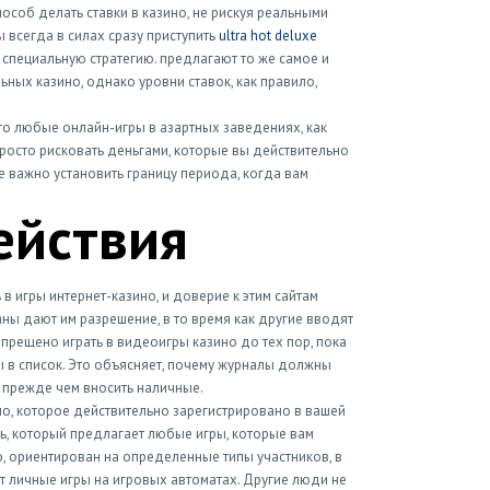
соб делать ставки в казино, не рискуя реальными
ы всегда в силах сразу приступить
ultra hot deluxe
 специальную стратегию.
предлагают то же самое и
льных казино, однако уровни ставок, как правило,
что любые онлайн-игры в азартных заведениях, как
просто рисковать деньгами, которые вы действительно
е важно установить границу периода, когда вам
ействия
в игры интернет-казино, и доверие к этим сайтам
раны дают им разрешение, в то время как другие вводят
запрещено играть в видеоигры казино до тех пор, пока
ы в список. Это объясняет, почему журналы должны
 прежде чем вносить наличные.
но, которое действительно зарегистрировано в вашей
ь, который предлагает любые игры, которые вам
ло, ориентирован на определенные типы участников, в
т личные игры на игровых автоматах. Другие люди не