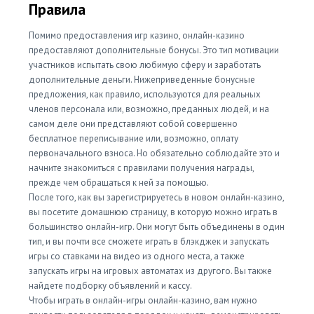
Правила
Помимо предоставления игр казино, онлайн-казино
предоставляют дополнительные бонусы. Это тип мотивации
участников испытать свою любимую сферу и заработать
дополнительные деньги. Нижеприведенные бонусные
предложения, как правило, используются для реальных
членов персонала или, возможно, преданных людей, и на
самом деле они представляют собой совершенно
бесплатное переписывание или, возможно, оплату
первоначального взноса. Но обязательно соблюдайте это и
начните знакомиться с правилами получения награды,
прежде чем обращаться к ней за помощью.
После того, как вы зарегистрируетесь в новом онлайн-казино,
вы посетите домашнюю страницу, в которую можно играть в
большинство онлайн-игр. Они могут быть объединены в один
тип, и вы почти все сможете играть в блэкджек и запускать
игры со ставками на видео из одного места, а также
запускать игры на игровых автоматах из другого. Вы также
найдете подборку объявлений и кассу.
Чтобы играть в онлайн-игры онлайн-казино, вам нужно