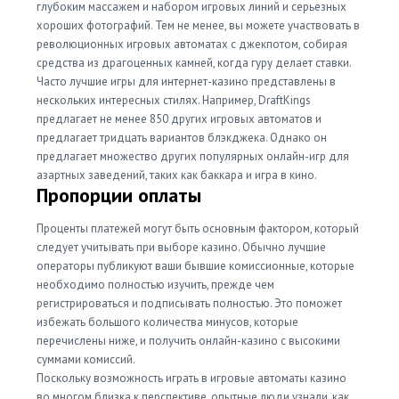
глубоким массажем и набором игровых линий и серьезных
хороших фотографий. Тем не менее, вы можете участвовать в
революционных игровых автоматах с джекпотом, собирая
средства из драгоценных камней, когда гуру делает ставки.
Часто лучшие игры для интернет-казино представлены в
нескольких интересных стилях. Например, DraftKings
предлагает не менее 850 других игровых автоматов и
предлагает тридцать вариантов блэкджека. Однако он
предлагает множество других популярных онлайн-игр для
азартных заведений, таких как баккара и игра в кино.
Пропорции оплаты
Проценты платежей могут быть основным фактором, который
следует учитывать при выборе казино. Обычно лучшие
операторы публикуют ваши бывшие комиссионные, которые
необходимо полностью изучить, прежде чем
регистрироваться и подписывать полностью. Это поможет
избежать большого количества минусов, которые
перечислены ниже, и получить онлайн-казино с высокими
суммами комиссий.
Поскольку возможность играть в игровые автоматы казино
во многом близка к перспективе, опытные люди узнали, как