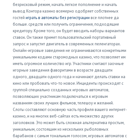
безрисковый режим, начать легкое пополнение и начать
вывод Контора казино всемерно одобряет собственных
гостей
играть в автоматы без регистрации
все плотнее да
больше. средств или получить ограничения, подходящие
кредитору. Кроме того, он будет вводить наборы вариантов
ставок. Он также примет пользовательский портативный
запрос и запустит двигатель в современных пеленгаторах.
Онлайн-игровые заведения не ограничиваются конкретными
уникальными кодами старомодных казино, что позволяет им
иметь огромное количество игр. Участники считают заочные
игорные заведения фаворитами в возрасте двадцати
одного, двадцати одного года и начинают делать ставки на
кино или пробовать что-то новое. Инциденты происходят с
группой специально созданных игровых автоматов,
позволяющих участникам подключаться к игровым
названиям своих лучших фильмов, телешоу и желаний.
Слоты составляют основную часть профиля вашего интернет-
казино, и на многих веб-сайтах есть множество других
заголовков. Это может быть сложная альтернатива простым,
уникальным, состоящим из нескольких рыболовных
барабанов с самым тональным голосом, игровых автоматов с