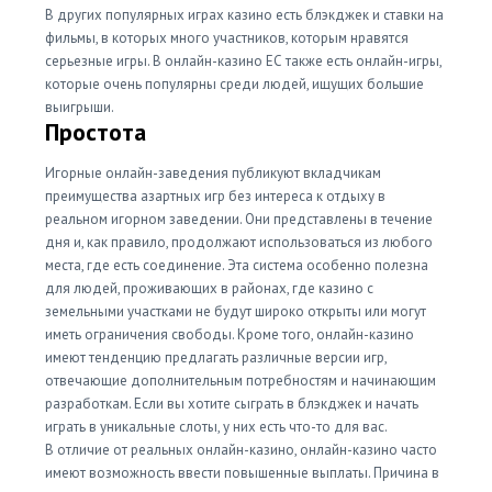
В других популярных играх казино есть блэкджек и ставки на
фильмы, в которых много участников, которым нравятся
серьезные игры.
В онлайн-казино ЕС также есть онлайн-игры,
которые очень популярны среди людей, ищущих большие
выигрыши.
Простота
Игорные онлайн-заведения публикуют вкладчикам
преимущества азартных игр без интереса к отдыху в
реальном игорном заведении. Они представлены в течение
дня и, как правило, продолжают использоваться из любого
места, где есть соединение. Эта система особенно полезна
для людей, проживающих в районах, где казино с
земельными участками не будут широко открыты или могут
иметь ограничения свободы. Кроме того, онлайн-казино
имеют тенденцию предлагать различные версии игр,
отвечающие дополнительным потребностям и начинающим
разработкам. Если вы хотите сыграть в блэкджек и начать
играть в уникальные слоты, у них есть что-то для вас.
В отличие от реальных онлайн-казино, онлайн-казино часто
имеют возможность ввести повышенные выплаты. Причина в