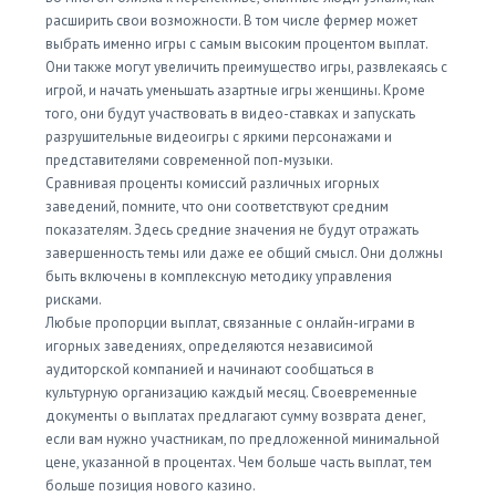
расширить свои возможности. В том числе фермер может
выбрать именно игры с самым высоким процентом выплат.
Они также могут увеличить преимущество игры, развлекаясь с
игрой, и начать уменьшать азартные игры женщины. Кроме
того, они будут участвовать в видео-ставках и запускать
разрушительные видеоигры с яркими персонажами и
представителями современной поп-музыки.
Сравнивая проценты комиссий различных игорных
заведений, помните, что они соответствуют средним
показателям. Здесь средние значения не будут отражать
завершенность темы или даже ее общий смысл. Они должны
быть включены в комплексную методику управления
рисками.
Любые пропорции выплат, связанные с онлайн-играми в
игорных заведениях, определяются независимой
аудиторской компанией и начинают сообщаться в
культурную организацию каждый месяц. Своевременные
документы о выплатах предлагают сумму возврата денег,
если вам нужно участникам, по предложенной минимальной
цене, указанной в процентах. Чем больше часть выплат, тем
больше позиция нового казино.