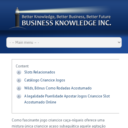
Content
Slots Relacionados
Catálogo Criancice Jogos
Wilds, Bônus Como Rodadas Acostumado
A legalidade Puerilidade Apostar Jogos Criancice Slot
Acostumado Online
Como fascinante jogo criancice caça-níqueis oferece uma
mistura única criancice acaso subaquática aquele agitação