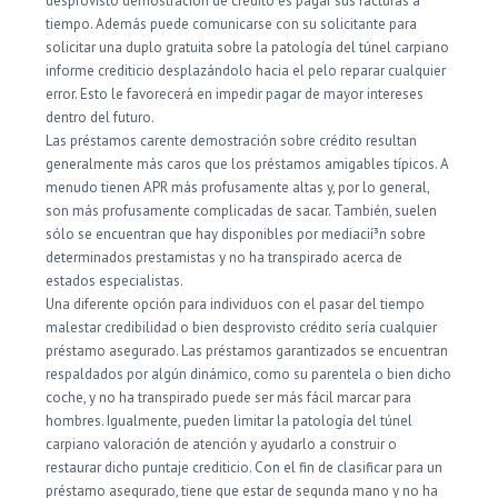
desprovisto demostración de crédito es pagar sus facturas a
tiempo. Además puede comunicarse con su solicitante para
solicitar una duplo gratuita sobre la patologí­a del túnel carpiano
informe crediticio desplazándolo hacia el pelo reparar cualquier
error. Esto le favorecerá en impedir pagar de mayor intereses
dentro del futuro.
Las préstamos carente demostración sobre crédito resultan
generalmente más caros que los préstamos amigables tí­picos. A
menudo tienen APR más profusamente altas y, por lo general,
son más profusamente complicadas de sacar. También, suelen
sólo se encuentran que hay disponibles por mediacií³n sobre
determinados prestamistas y no ha transpirado acerca de
estados especialistas.
Una diferente opción para individuos con el pasar del tiempo
malestar credibilidad o bien desprovisto crédito serí­a cualquier
préstamo asegurado. Las préstamos garantizados se encuentran
respaldados por algún dinámico, como su parentela o bien dicho
coche, y no ha transpirado puede ser más fácil marcar para
hombres. Igualmente, pueden limitar la patologí­a del túnel
carpiano valoración de atención y ayudarlo a construir o
restaurar dicho puntaje crediticio. Con el fin de clasificar para un
préstamo asegurado, tiene que estar de segunda mano y no ha