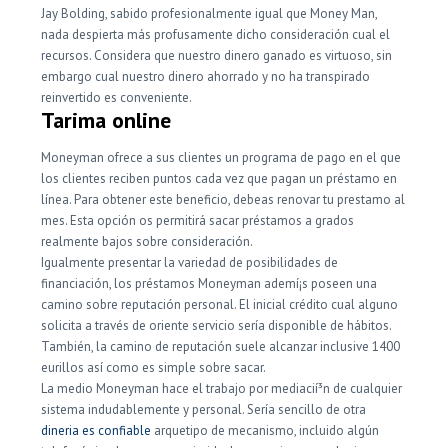
Jay Bolding, sabido profesionalmente igual que Money Man,
nada despierta más profusamente dicho consideración cual el
recursos.
Considera que nuestro dinero ganado es virtuoso, sin
embargo cual nuestro dinero ahorrado y no ha transpirado
reinvertido es conveniente.
Tarima online
Moneyman ofrece a sus clientes un programa de pago en el que
los clientes reciben puntos cada vez que pagan un préstamo en
línea. Para obtener este beneficio, debe
as renovar tu prestamo al
mes. Esta opción os permitirá sacar préstamos a grados
realmente bajos sobre consideración.
Igualmente presentar la variedad de posibilidades de
financiación, los préstamos Moneyman ademí¡s poseen una
camino sobre reputación personal. El inicial crédito cual alguno
solicita a través de oriente servicio serí­a disponible de hábitos.
También, la camino de reputación suele alcanzar inclusive 1400
eurillos así­ como es simple sobre sacar.
La medio Moneyman hace el trabajo por mediacií³n de cualquier
sistema indudablemente y personal. Serí­a sencillo de otra
dineria es confiable
arquetipo de mecanismo, incluido algún