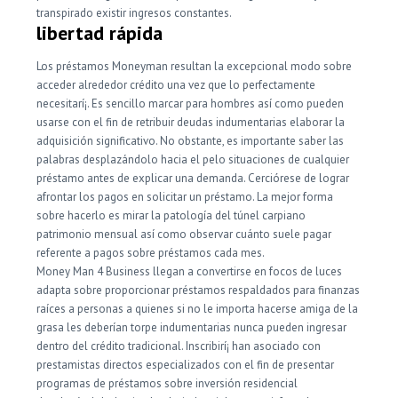
transpirado existir ingresos constantes.
libertad rápida
Los préstamos Moneyman resultan la excepcional modo sobre
acceder alrededor crédito una vez que lo perfectamente
necesitarí¡. Es sencillo marcar para hombres así­ como pueden
usarse con el fin de retribuir deudas indumentarias elaborar la
adquisición significativo. No obstante, es importante saber las
palabras desplazándolo hacia el pelo situaciones de cualquier
préstamo antes de explicar una demanda. Cerciórese de lograr
afrontar los pagos en solicitar un préstamo. La mejor forma
sobre hacerlo es mirar la patologí­a del túnel carpiano
patrimonio mensual así­ como observar cuánto suele pagar
referente a pagos sobre préstamos cada mes.
Money Man 4 Business llegan a convertirse en focos de luces
adapta sobre proporcionar préstamos respaldados para finanzas
raíces a personas a quienes si no le importa hacerse amiga de la
grasa les deberían torpe indumentarias nunca pueden ingresar
dentro del crédito tradicional. Inscribirí¡ han asociado con
prestamistas directos especializados con el fin de presentar
programas de préstamos sobre inversión residencial