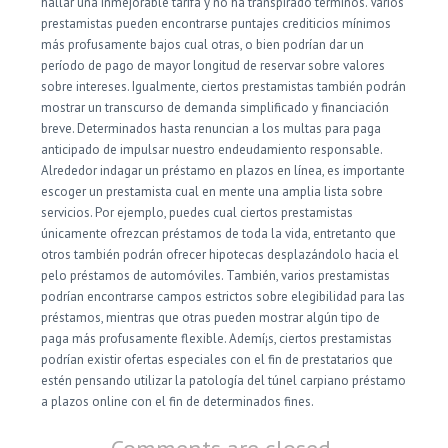
hallar una inmejorable tarifa y no ha transpirado términos. Varios
prestamistas pueden encontrarse puntajes crediticios mínimos
más profusamente bajos cual otras, o bien podrían dar un
período de pago de mayor longitud de reservar sobre valores
sobre intereses. Igualmente, ciertos prestamistas también podrán
mostrar un transcurso de demanda simplificado y financiación
breve. Determinados hasta renuncian a los multas para paga
anticipado de impulsar nuestro endeudamiento responsable.
Alrededor indagar un préstamo en plazos en línea, es importante
escoger un prestamista cual en mente una amplia lista sobre
servicios. Por ejemplo, puedes cual ciertos prestamistas
únicamente ofrezcan préstamos de toda la vida, entretanto que
otros también podrán ofrecer hipotecas desplazándolo hacia el
pelo préstamos de automóviles. También, varios prestamistas
podrían encontrarse campos estrictos sobre elegibilidad para las
préstamos, mientras que otras pueden mostrar algún tipo de
paga más profusamente flexible. Ademí¡s, ciertos prestamistas
podrían existir ofertas especiales con el fin de prestatarios que
estén pensando utilizar la patologí­a del túnel carpiano préstamo
a plazos online con el fin de determinados fines.