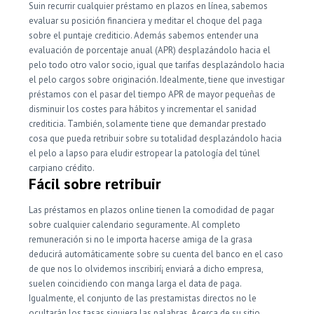
Suin recurrir cualquier préstamo en plazos en línea, sabemos
evaluar su posición financiera y meditar el choque del paga
sobre el puntaje crediticio. Además sabemos entender una
evaluación de porcentaje anual (APR) desplazándolo hacia el
pelo todo otro valor socio, igual que tarifas desplazándolo hacia
el pelo cargos sobre originación. Idealmente, tiene que investigar
préstamos con el pasar del tiempo APR de mayor pequeñas de
disminuir los costes para hábitos y incrementar el sanidad
crediticia. También, solamente tiene que demandar prestado
cosa que pueda retribuir sobre su totalidad desplazándolo hacia
el pelo a lapso para eludir estropear la patologí­a del túnel
carpiano crédito.
Fácil sobre retribuir
Las préstamos en plazos online tienen la comodidad de pagar
sobre cualquier calendario seguramente. Al completo
remuneración si no le importa hacerse amiga de la grasa
deducirá automáticamente sobre su cuenta del banco en el caso
de que nos lo olvidemos inscribirí¡ enviará a dicho empresa,
suelen coincidiendo con manga larga el data de paga.
Igualmente, el conjunto de las prestamistas directos no le
ocultarán los tasas siquiera las palabras. Acerca de su sitio,