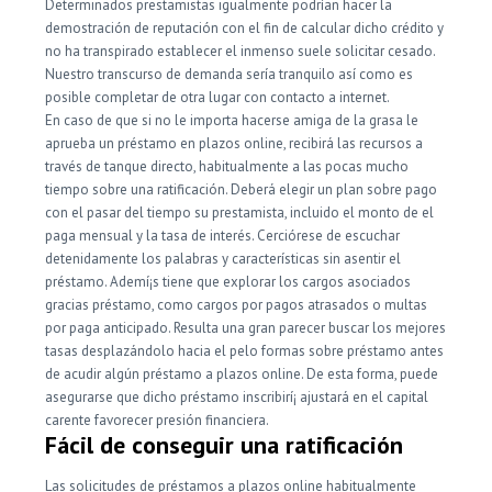
Determinados prestamistas igualmente podrían hacer la
demostración de reputación con el fin de calcular dicho crédito y
no ha transpirado establecer el inmenso suele solicitar cesado.
Nuestro transcurso de demanda serí­a tranquilo así­ como es
posible completar de otra lugar con contacto a internet.
En caso de que si no le importa hacerse amiga de la grasa le
aprueba un préstamo en plazos online, recibirá las recursos a
través de tanque directo, habitualmente a las pocas mucho
tiempo sobre una ratificación. Deberá elegir un plan sobre pago
con el pasar del tiempo su prestamista, incluido el monto de el
paga mensual y la tasa de interés. Cerciórese de escuchar
detenidamente los palabras y características sin asentir el
préstamo. Ademí¡s tiene que explorar los cargos asociados
gracias préstamo, como cargos por pagos atrasados ​​o multas
por paga anticipado. Resulta una gran parecer buscar los mejores
tasas desplazándolo hacia el pelo formas sobre préstamo antes
de acudir algún préstamo a plazos online. De esta forma, puede
asegurarse que dicho préstamo inscribirí¡ ajustará en el capital
carente favorecer presión financiera.
Fácil de conseguir una ratificación
Las solicitudes de préstamos a plazos online habitualmente