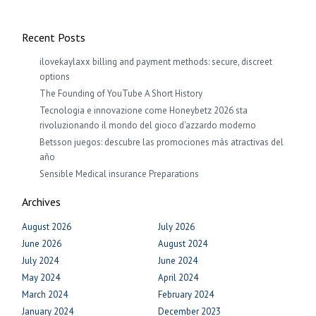
Recent Posts
ilovekaylaxx billing and payment methods: secure, discreet
options
The Founding of YouTube A Short History
Tecnologia e innovazione come Honeybetz 2026 sta
rivoluzionando il mondo del gioco d'azzardo moderno
Betsson juegos: descubre las promociones más atractivas del
año
Sensible Medical insurance Preparations
Archives
August 2026
July 2026
June 2026
August 2024
July 2024
June 2024
May 2024
April 2024
March 2024
February 2024
January 2024
December 2023