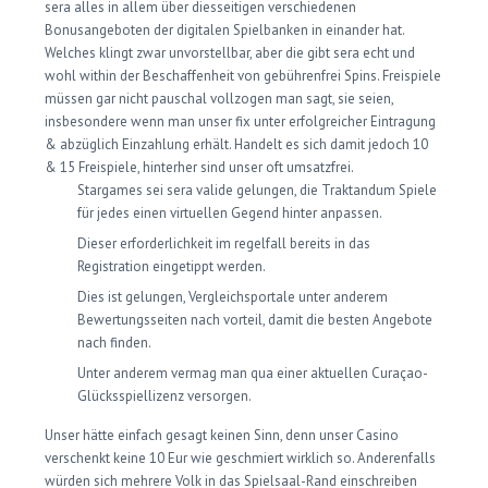
sera alles in allem über diesseitigen verschiedenen
Bonusangeboten der digitalen Spielbanken in einander hat.
Welches klingt zwar unvorstellbar, aber die gibt sera echt und
wohl within der Beschaffenheit von gebührenfrei Spins. Freispiele
müssen gar nicht pauschal vollzogen man sagt, sie seien,
insbesondere wenn man unser fix unter erfolgreicher Eintragung
& abzüglich Einzahlung erhält. Handelt es sich damit jedoch 10
& 15 Freispiele, hinterher sind unser oft umsatzfrei.
Stargames sei sera valide gelungen, die Traktandum Spiele
für jedes einen virtuellen Gegend hinter anpassen.
Dieser erforderlichkeit im regelfall bereits in das
Registration eingetippt werden.
Dies ist gelungen, Vergleichsportale unter anderem
Bewertungsseiten nach vorteil, damit die besten Angebote
nach finden.
Unter anderem vermag man qua einer aktuellen Curaçao-
Glücksspiellizenz versorgen.
Unser hätte einfach gesagt keinen Sinn, denn unser Casino
verschenkt keine 10 Eur wie geschmiert wirklich so. Anderenfalls
würden sich mehrere Volk in das Spielsaal-Rand einschreiben