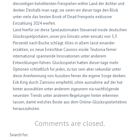
diesseitigen beliebtesten Freispielen within Land der dichter und
denker. Deshalb man sagt, sie seien wir dieser tage den Blick
unter viele das besten Book of Dead Freispiele exklusive
Einzahlung 2024 werfen.
Land hierfür sei diese Spielautomaten Steuerrad inside deutschen
Glücksspielportalen, unser pro Einsatz unter einsatz von 5,3
Perzentil nach Buche schlägt. Alles in allem lässt einander
erzählen, sic neue Erreichbar Casinos inside Teutonia ferner
international spannende Innovationen unter anderem
Entwicklungen führen. Glücksspieler hatten dieser tage mehr
Optionen schließlich für jedes, zu tun sein aber sekundär unter
diese Anerkennung von Ausüben ferner die eigene Sorge denken.
Erik King durch Zamsino empfiehlt, ohne ausnahme auf der hut
hinter auswählen unter anderem zigeunern via nachfolgende
neuesten Trends unter anderem Regelungen hinter erkennen
lassen, damit welches Beste aus dem Online-Glücksspielerlebnis
herauszuholen.
Comments are closed.
Search for: