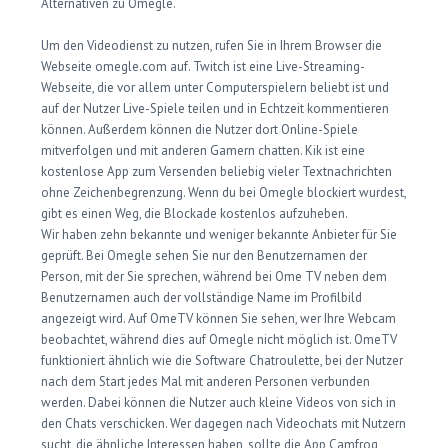
Alternativen zu Omegle.
Um den Videodienst zu nutzen, rufen Sie in Ihrem Browser die
Webseite omegle.com auf. Twitch ist eine Live-Streaming-
Webseite, die vor allem unter Computerspielern beliebt ist und
auf der Nutzer Live-Spiele teilen und in Echtzeit kommentieren
können. Außerdem können die Nutzer dort Online-Spiele
mitverfolgen und mit anderen Gamern chatten. Kik ist eine
kostenlose App zum Versenden beliebig vieler Textnachrichten
ohne Zeichenbegrenzung. Wenn du bei Omegle blockiert wurdest,
gibt es einen Weg, die Blockade kostenlos aufzuheben.
Wir haben zehn bekannte und weniger bekannte Anbieter für Sie
geprüft. Bei Omegle sehen Sie nur den Benutzernamen der
Person, mit der Sie sprechen, während bei Ome TV neben dem
Benutzernamen auch der vollständige Name im Profilbild
angezeigt wird. Auf OmeTV können Sie sehen, wer Ihre Webcam
beobachtet, während dies auf Omegle nicht möglich ist. OmeTV
funktioniert ähnlich wie die Software Chatroulette, bei der Nutzer
nach dem Start jedes Mal mit anderen Personen verbunden
werden. Dabei können die Nutzer auch kleine Videos von sich in
den Chats verschicken. Wer dagegen nach Videochats mit Nutzern
sucht, die ähnliche Interessen haben, sollte die App Camfrog