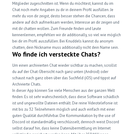
Mitglieder zugeschnitten ist. Wenn du möchtest, kannst du im
Chat noch mehr Angaben zu dir in deinem Profil ausfüllen. Je
mehr du von dir zeigst, desto besser stehen die Chancen, dass
andere auf dich aufmerksam werden, Interesse an dir zeigen und
mit dir chatten wollen. Zum Freunde finden und Leute
kennenlernen, empfehlen wir dir additionally, so viel wie möglich
bei dir im Profil auszufüllen. Bei Knuddels kannst du anonym
chatten, dein Nickname muss additionally nicht dein Name sein.
Wo finde ich versteckte Chats?
Um einen archivierten Chat wieder sichtbar zu machen, scrollst
du auf der Chat-Übersicht nach ganz unten (Android) oder
schaust nach ganz oben über das Suchfeld (iOS) und tippst auf
Archivierte Chats.
In dieser App können Sie viele Menschen aus der ganzen Welt
finden. Es ist sehr wahrscheinlich, dass diese Software schädlich
ist und ungewollte Dateien enthält. Die reine Videotelefonie ist
mit bis zu 32 Teilnehmern möglich und auch einfach mit einer
guten Qualität durchführbar. Die Kommunikation by the use of
Discord ist standardmäßig verschlüsselt, dennoch weist Discord
selbst darauf hin, dass keine Datenübermittlung im Internet