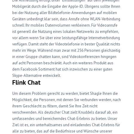
Die Anmeldung erfolgt unter “Einstellungen” auf dem jeweiligen
Mobilgerät durch die Eingabe der Apple-ID. Übrigens sollte Ihnen
bei der Nutzung aller Bildtelefonie-Anwendungen auf mobilen
Geräten unbedingt klar sein, dass Anrufe ohne WLAN-Verbindung
schnell Ihr mobiles Datenvolumen verkleinern. Für Videoanrufe
ist generell die Nutzung eines lokalen Netzwerks zu empfehlen,
vor allem wenn Sie über eine leistungsfähige Internetverbindung
verfügen. Damit steht der Videotelefonie in bester Qualität nichts
mehr im Wege. Während man zwar mit 256 Personen gleichzeitig
in einer Gruppe chatten kann, sind Videokonferenzen hingegen
auf acht Personen beschränkt. Auch ein weiteres Produkt aus
dem Facebook-Sortiment hat sich inzwischen zu einer guten
Skype-Alternative entwickelt.
Flink Chat
Um diesem Problem gerecht zu werden, bietet Shagle Ihnen die
Möglichkeit, die Personen, mit denen Sie verbunden werden, nach
ihrem Geschlecht zu filtern, damit Sie Ihre Zeit nicht
verschwenden. Als deutscher Chat zielt Knuddels darauf ab, ein
umfassendes und bereicherndes Chat-Erlebnis zu bieten. Unser
Ziel ist es, ein unterhaltsames und einladendes Chat-Erlebnis für
alle zu bieten, das auf die Bedürfnisse und Wünsche unserer