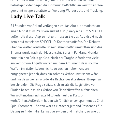
belästigen oder gegen die Community-Richtlinien verstoßen. Wie
gewohnt mit personalisierter Werbung, Werbespots und Tracking.
Lady Live Talk
24 Stunden vor Ablauf verlängert sich das Abo automatisch um
einen Monat zum Preis von zurzeit € 21,ninety nine. Um SPIEGEL+
außerhalb dieser App zu nutzen, müssen Sie das Abo direkt nach
dem Kauf mit einem SPIEGEL-ID-Konto verknüpfen. Die Debatte
über die Waffenkontrolle ist seit Jahren heftig umstritten, und das
Thema wurde nach der Massenschießerei in Parkland, Florida,
erneut in den Fokus gerückt. Nach der Tragödie forderten viele
ein Verbot von Angriffswaffen mit dem Argument, dass solche
Waffen im zivilen Leben nichts zu suchen haben. Andere
entgegneten jedoch, dass ein solches Verbot unwirksam wäre
und nur dazu dienen würde, die Rechte gesetzestreuer Bürger zu
beschneiden. Die Frage spitzte sich zu, als die Legislative von
Florida beschloss, das Verbot von Überfallwaffen aufzuheben.
Wir wollen, dass sich alle Mitglieder auf der Plattform
wohlfühlen. Außerdem haben wir für dich unser spannendes Chat
Spiel Fotomeet – Selten war es einfacher, jemand Passendes für
Dating zu finden. Hier kannst du swipen und matchen, so wie du