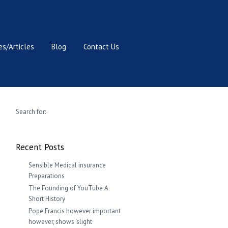
s/Articles
Blog
Contact Us
Search for:
Recent Posts
Sensible Medical insurance
Preparations
The Founding of YouTube A
Short History
Pope Francis however important
however, shows ‘slight