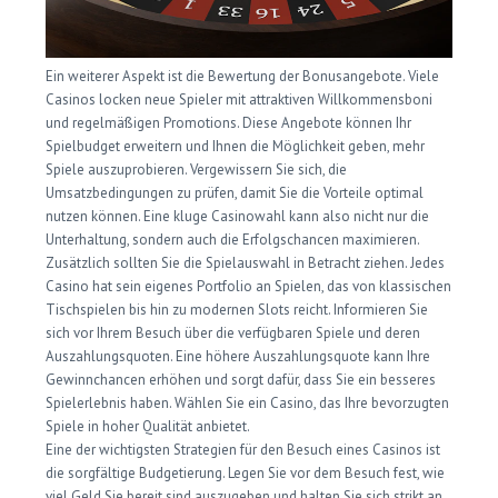
Ein weiterer Aspekt ist die Bewertung der Bonusangebote. Viele
Casinos locken neue Spieler mit attraktiven Willkommensboni
und regelmäßigen Promotions. Diese Angebote können Ihr
Spielbudget erweitern und Ihnen die Möglichkeit geben, mehr
Spiele auszuprobieren. Vergewissern Sie sich, die
Umsatzbedingungen zu prüfen, damit Sie die Vorteile optimal
nutzen können. Eine kluge Casinowahl kann also nicht nur die
Unterhaltung, sondern auch die Erfolgschancen maximieren.
Zusätzlich sollten Sie die Spielauswahl in Betracht ziehen. Jedes
Casino hat sein eigenes Portfolio an Spielen, das von klassischen
Tischspielen bis hin zu modernen Slots reicht. Informieren Sie
sich vor Ihrem Besuch über die verfügbaren Spiele und deren
Auszahlungsquoten. Eine höhere Auszahlungsquote kann Ihre
Gewinnchancen erhöhen und sorgt dafür, dass Sie ein besseres
Spielerlebnis haben. Wählen Sie ein Casino, das Ihre bevorzugten
Spiele in hoher Qualität anbietet.
Eine der wichtigsten Strategien für den Besuch eines Casinos ist
die sorgfältige Budgetierung. Legen Sie vor dem Besuch fest, wie
viel Geld Sie bereit sind auszugeben und halten Sie sich strikt an