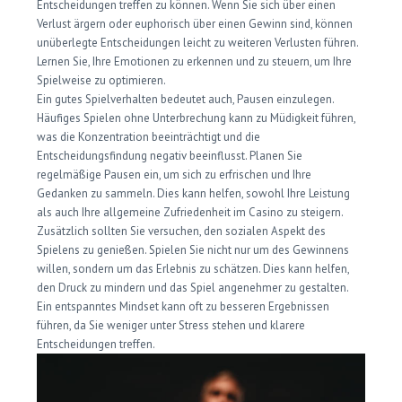
Entscheidungen treffen zu können. Wenn Sie sich über einen
Verlust ärgern oder euphorisch über einen Gewinn sind, können
unüberlegte Entscheidungen leicht zu weiteren Verlusten führen.
Lernen Sie, Ihre Emotionen zu erkennen und zu steuern, um Ihre
Spielweise zu optimieren.
Ein gutes Spielverhalten bedeutet auch, Pausen einzulegen.
Häufiges Spielen ohne Unterbrechung kann zu Müdigkeit führen,
was die Konzentration beeinträchtigt und die
Entscheidungsfindung negativ beeinflusst. Planen Sie
regelmäßige Pausen ein, um sich zu erfrischen und Ihre
Gedanken zu sammeln. Dies kann helfen, sowohl Ihre Leistung
als auch Ihre allgemeine Zufriedenheit im Casino zu steigern.
Zusätzlich sollten Sie versuchen, den sozialen Aspekt des
Spielens zu genießen. Spielen Sie nicht nur um des Gewinnens
willen, sondern um das Erlebnis zu schätzen. Dies kann helfen,
den Druck zu mindern und das Spiel angenehmer zu gestalten.
Ein entspanntes Mindset kann oft zu besseren Ergebnissen
führen, da Sie weniger unter Stress stehen und klarere
Entscheidungen treffen.