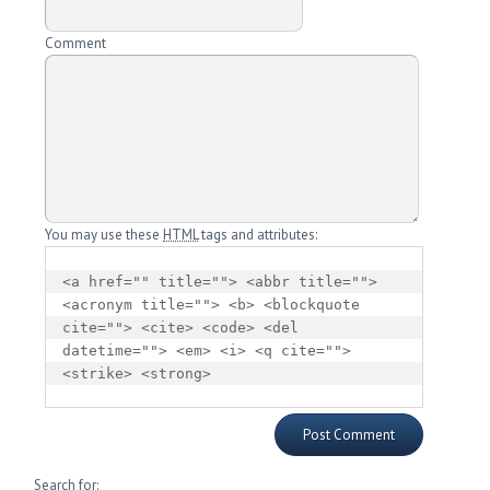
Comment
You may use these
HTML
tags and attributes:
<a href="" title=""> <abbr title=""> 
<acronym title=""> <b> <blockquote 
cite=""> <cite> <code> <del 
datetime=""> <em> <i> <q cite=""> 
<strike> <strong> 
Search for: