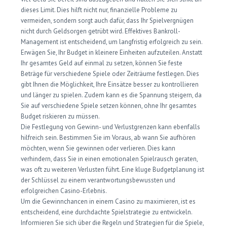
dieses Limit. Dies hilft nicht nur, finanzielle Probleme zu
vermeiden, sondern sorgt auch dafür, dass Ihr Spielvergnügen
nicht durch Geldsorgen getrübt wird. Effektives Bankroll-
Management ist entscheidend, um langfristig erfolgreich zu sein.
Erwägen Sie, Ihr Budget in kleinere Einheiten aufzuteilen. Anstatt
Ihr gesamtes Geld auf einmal zu setzen, können Sie feste
Beträge für verschiedene Spiele oder Zeiträume festlegen. Dies
gibt Ihnen die Möglichkeit, Ihre Einsätze besser zu kontrollieren
und länger zu spielen. Zudem kann es die Spannung steigern, da
Sie auf verschiedene Spiele setzen können, ohne Ihr gesamtes
Budget riskieren zu müssen.
Die Festlegung von Gewinn- und Verlustgrenzen kann ebenfalls
hilfreich sein. Bestimmen Sie im Voraus, ab wann Sie aufhören
möchten, wenn Sie gewinnen oder verlieren. Dies kann
verhindern, dass Sie in einen emotionalen Spielrausch geraten,
was oft zu weiteren Verlusten führt. Eine kluge Budgetplanung ist
der Schlüssel zu einem verantwortungsbewussten und
erfolgreichen Casino-Erlebnis.
Um die Gewinnchancen in einem Casino zu maximieren, ist es
entscheidend, eine durchdachte Spielstrategie zu entwickeln.
Informieren Sie sich über die Regeln und Strategien für die Spiele,