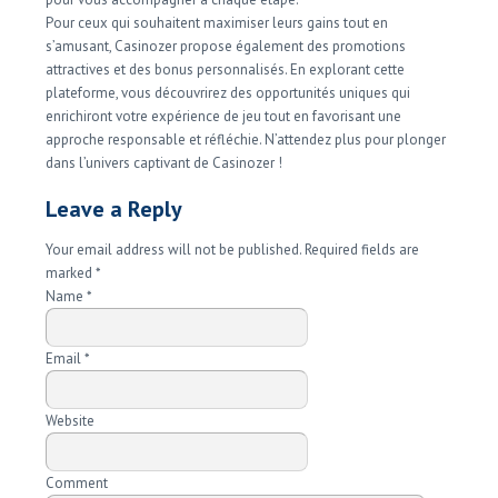
Pour ceux qui souhaitent maximiser leurs gains tout en
s’amusant, Casinozer propose également des promotions
attractives et des bonus personnalisés. En explorant cette
plateforme, vous découvrirez des opportunités uniques qui
enrichiront votre expérience de jeu tout en favorisant une
approche responsable et réfléchie. N’attendez plus pour plonger
dans l’univers captivant de Casinozer !
Leave a Reply
Your email address will not be published. Required fields are
marked
*
Name
*
Email
*
Website
Comment