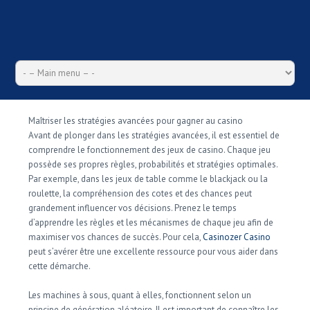
Maîtriser les stratégies avancées pour gagner au casino
Avant de plonger dans les stratégies avancées, il est essentiel de
comprendre le fonctionnement des jeux de casino. Chaque jeu
possède ses propres règles, probabilités et stratégies optimales.
Par exemple, dans les jeux de table comme le blackjack ou la
roulette, la compréhension des cotes et des chances peut
grandement influencer vos décisions. Prenez le temps
d’apprendre les règles et les mécanismes de chaque jeu afin de
maximiser vos chances de succès. Pour cela,
Casinozer Casino
peut s’avérer être une excellente ressource pour vous aider dans
cette démarche.
Les machines à sous, quant à elles, fonctionnent selon un
principe de génération aléatoire. Il est important de connaître les