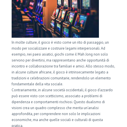
In molte culture, il gioco è visto come un rito di passaggio, un
modo per socializzare e costruire legami interpersonali. Ad
esempio, nei paesi asiatici, giochi come il Mah Jong non solo
servono per divertirsi, ma rappresentano anche opportunità di
incontro e collaborazione tra familiari e amici. Allo stesso modo,
in alcune culture africane, il gioco è intrinsecamente legato a
tradizioni e celebrazioni comunitarie, rendendolo un elemento
fondamentale della vita sociale.
Contrariamente, in alcune società occidentali, il gioco d’azzardo
può essere visto con scetticismo, associato a problemi di
dipendenza e comportamenti rischiosi. Questo dualismo di
visioni crea un quadro complesso che merita un’analisi
approfondita, per comprendere non solo le implicazioni
economiche, ma anche quelle sociali e culturali di questa
pratica.