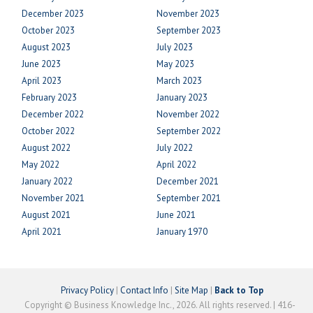
December 2023
November 2023
October 2023
September 2023
August 2023
July 2023
June 2023
May 2023
April 2023
March 2023
February 2023
January 2023
December 2022
November 2022
October 2022
September 2022
August 2022
July 2022
May 2022
April 2022
January 2022
December 2021
November 2021
September 2021
August 2021
June 2021
April 2021
January 1970
Privacy Policy
|
Contact Info
|
Site Map
|
Back to Top
Copyright © Business Knowledge Inc., 2026. All rights reserved. | 416-