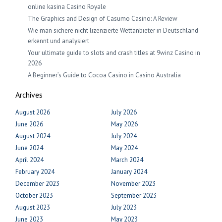
online kasina Casino Royale
The Graphics and Design of Casumo Casino: A Review
Wie man sichere nicht lizenzierte Wettanbieter in Deutschland
erkennt und analysiert
Your ultimate guide to slots and crash titles at 9winz Casino in
2026
A Beginner’s Guide to Cocoa Casino in Casino Australia
Archives
August 2026
July 2026
June 2026
May 2026
August 2024
July 2024
June 2024
May 2024
April 2024
March 2024
February 2024
January 2024
December 2023
November 2023
October 2023
September 2023
August 2023
July 2023
June 2023
May 2023