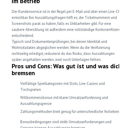
im Betrieb
Der Kundenservice ist in der Regel per E-Mail und über einen Live-Chat
erreichbar. Bei Auszahlungsfragen hilft es, die Ticketnummern und
Screenshots parat zu haben, falls es Unklarheiten gibt. Für eine
saubere Abwicklung ist außerdem eine vollständige Kontoverifizierung
entscheidend.
Typisch sind Dokumentenprüfungen, bei denen Identität und
Wohnsitzdaten abgeglichen werden. Wenn du die Verifizierung
rechtzeitig erledigst, reduzierst du das Risiko, dass Auszahlungen
später angehalten werden, weil noch Unterlagen fehlen.
Pros und Cons: Was gut ist und was dich
bremsen
Vielfältige Spielkategorien mit Slots, Live-Casino und
Tischspielen
Willkommensbonus mit klarer Umsatzanforderung und
Auszahlungsgrenze
Zahlungsmethoden breit genug für unterschiedliche Vorlieben
Bonusbedingungen sind strikt: Umsatzanforderungen und
Grenzen können Auszahlungen bremsen