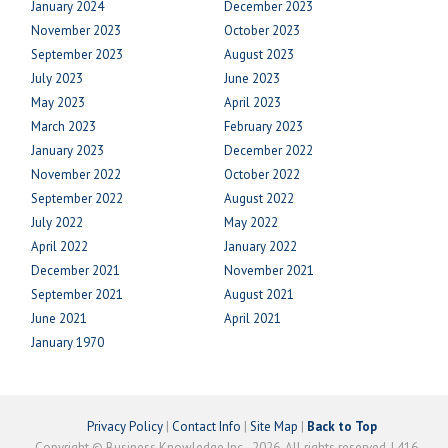
January 2024
December 2023
November 2023
October 2023
September 2023
August 2023
July 2023
June 2023
May 2023
April 2023
March 2023
February 2023
January 2023
December 2022
November 2022
October 2022
September 2022
August 2022
July 2022
May 2022
April 2022
January 2022
December 2021
November 2021
September 2021
August 2021
June 2021
April 2021
January 1970
Privacy Policy
|
Contact Info
|
Site Map
|
Back to Top
Copyright © Business Knowledge Inc., 2026. All rights reserved. | 416-