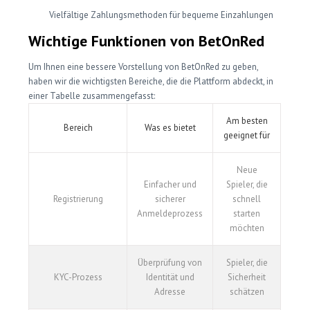
Vielfältige Zahlungsmethoden für bequeme Einzahlungen
Wichtige Funktionen von BetOnRed
Um Ihnen eine bessere Vorstellung von BetOnRed zu geben,
haben wir die wichtigsten Bereiche, die die Plattform abdeckt, in
einer Tabelle zusammengefasst:
Am besten
Bereich
Was es bietet
geeignet für
Neue
Einfacher und
Spieler, die
Registrierung
sicherer
schnell
Anmeldeprozess
starten
möchten
Überprüfung von
Spieler, die
KYC-Prozess
Identität und
Sicherheit
Adresse
schätzen