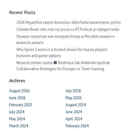
Recent Posts
2026 VegasSlot casino bonusları: daha fazla kazanmanın yolları
Chicken Road: cele mai noi jocuri cu RTP ridicat și câștiguri reale
Лучшие стратегии: как отыграть бонус в Мостбет казино и
вывести деньги
Why Spinix Casino is a trusted choice for Aussie players:
bonuses and game options
Recenze online casina ⬛ BetArena: Jak efektivně využívat
Collaborative Strategies for Duospin in Team Gaming
Archives
August 2026
July 2026
June 2026
May 2026
February 2025
August 2024
July 2024
June 2024
May 2024
April 2024
March 2024
February 2024