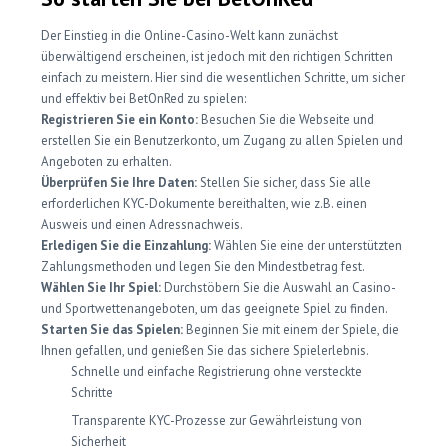
Der Einstieg in die Online-Casino-Welt kann zunächst
überwältigend erscheinen, ist jedoch mit den richtigen Schritten
einfach zu meistern. Hier sind die wesentlichen Schritte, um sicher
und effektiv bei BetOnRed zu spielen:
Registrieren Sie ein Konto:
Besuchen Sie die Webseite und
erstellen Sie ein Benutzerkonto, um Zugang zu allen Spielen und
Angeboten zu erhalten.
Überprüfen Sie Ihre Daten:
Stellen Sie sicher, dass Sie alle
erforderlichen KYC-Dokumente bereithalten, wie z.B. einen
Ausweis und einen Adressnachweis.
Erledigen Sie die Einzahlung:
Wählen Sie eine der unterstützten
Zahlungsmethoden und legen Sie den Mindestbetrag fest.
Wählen Sie Ihr Spiel:
Durchstöbern Sie die Auswahl an Casino-
und Sportwettenangeboten, um das geeignete Spiel zu finden.
Starten Sie das Spielen:
Beginnen Sie mit einem der Spiele, die
Ihnen gefallen, und genießen Sie das sichere Spielerlebnis.
Schnelle und einfache Registrierung ohne versteckte
Schritte
Transparente KYC-Prozesse zur Gewährleistung von
Sicherheit