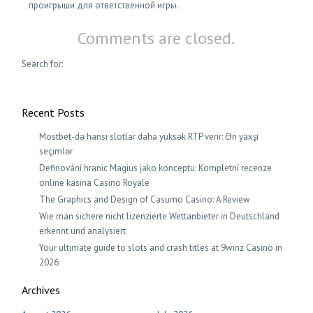
проигрыши для ответственной игры.
Comments are closed.
Search for:
Recent Posts
Mostbet-də hansı slotlar daha yüksək RTP verir: Ən yaxşı
seçimlər
Definování hranic Magius jako konceptu: Kompletní recenze
online kasina Casino Royale
The Graphics and Design of Casumo Casino: A Review
Wie man sichere nicht lizenzierte Wettanbieter in Deutschland
erkennt und analysiert
Your ultimate guide to slots and crash titles at 9winz Casino in
2026
Archives