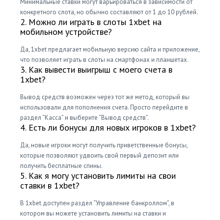
Минимальные ставки могут варьироваться в зависимости от
конкретного слота, но обычно составляют от 1 до 10 рублей.
2. Можно ли играть в слоты 1xbet на
мобильном устройстве?
Да, 1xbet предлагает мобильную версию сайта и приложение,
что позволяет играть в слоты на смартфонах и планшетах.
3. Как вывести выигрыш с моего счета в
1xbet?
Вывод средств возможен через тот же метод, который вы
использовали для пополнения счета. Просто перейдите в
раздел “Касса” и выберите “Вывод средств”.
4. Есть ли бонусы для новых игроков в 1xbet?
Да, новые игроки могут получить приветственные бонусы,
которые позволяют удвоить свой первый депозит или
получить бесплатные спины.
5. Как я могу установить лимиты на свои
ставки в 1xbet?
В 1xbet доступен раздел “Управление банкроллом”, в
котором вы можете установить лимиты на ставки и