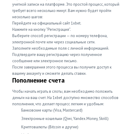
учетной записи на платформе. Это простой процесс, который
требует всего несколько минут. Вам нужно будет пройти
несколько шагов:
Перейдите на официальный сайт 1xbet.
Нажмите на кнопку “Регистрация”.
Выберите способ регистрации — по номеру телефона,
электронной почте или через социальные сети.
Заполните необходимые поля с личной информацией.
Подтвердите вашу регистрацию через полученное
сообщение или электронное письмо.
После завершения этого процесса вы получите доступ к
вашему аккаунту и сможете делать ставки.
Пополнение счета
Чтобы начать играть в слоты, вам необходимо положить
деньги на ваш счет. На 1xbet доступно множество способов
пополнения, что делает процесс легким и удобным:
Банковские карты (Visa, Mastercard)
Электронные кошельки (Qiwi, Yandex.Money, Skrill)
Криптовалюты (Bitcoin и другие)