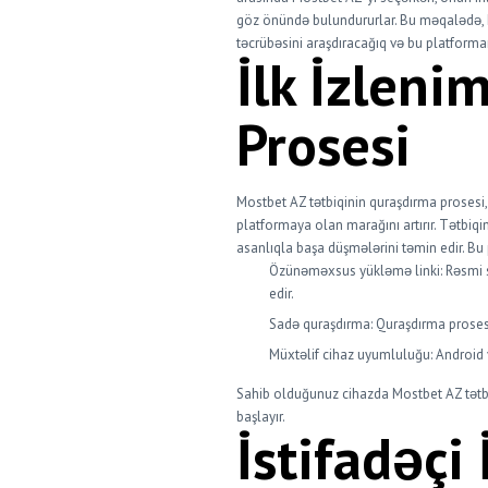
göz önündə bulundururlar. Bu məqalədə, 
təcrübəsini araşdıracağıq və bu platformanı
İlk İzleni
Prosesi
Mostbet AZ tətbiqinin quraşdırma prosesi, 
platformaya olan marağını artırır. Tətbiqin
asanlıqla başa düşmələrini təmin edir. Bu 
Özünəməxsus yükləmə linki: Rəsmi s
edir.
Sadə quraşdırma: Quraşdırma prosesi
Müxtəlif cihaz uyumluluğu: Android 
Sahib olduğunuz cihazda Mostbet AZ tətbi
başlayır.
İstifadəçi