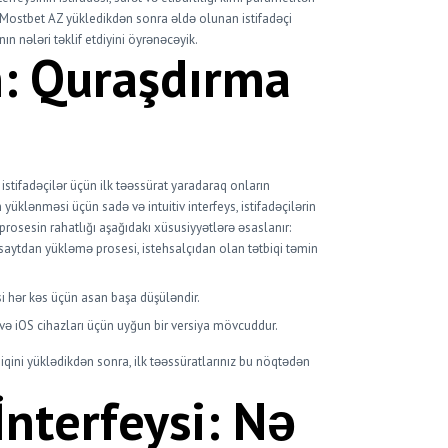
Mostbet AZ yükledikdən sonra əldə olunan istifadəçi
n nələri təklif etdiyini öyrənəcəyik.
m: Quraşdırma
istifadəçilər üçün ilk təəssürat yaradaraq onların
 yüklənməsi üçün sadə və intuitiv interfeys, istifadəçilərin
prosesin rahatlığı aşağıdakı xüsusiyyətlərə əsaslanır:
aytdan yükləmə prosesi, istehsalçıdan olan tətbiqi təmin
 hər kəs üçün asan başa düşüləndir.
və iOS cihazları üçün uyğun bir versiya mövcuddur.
qini yüklədikdən sonra, ilk təəssüratlarınız bu nöqtədən
 İnterfeysi: Nə