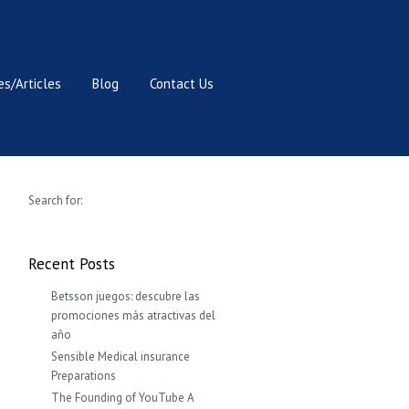
s/Articles
Blog
Contact Us
Search for:
Recent Posts
Betsson juegos: descubre las
promociones más atractivas del
año
Sensible Medical insurance
Preparations
The Founding of YouTube A