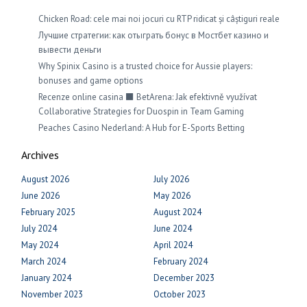
Chicken Road: cele mai noi jocuri cu RTP ridicat și câștiguri reale
Лучшие стратегии: как отыграть бонус в Мостбет казино и
вывести деньги
Why Spinix Casino is a trusted choice for Aussie players:
bonuses and game options
Recenze online casina ⬛ BetArena: Jak efektivně využívat
Collaborative Strategies for Duospin in Team Gaming
Peaches Casino Nederland: A Hub for E-Sports Betting
Archives
August 2026
July 2026
June 2026
May 2026
February 2025
August 2024
July 2024
June 2024
May 2024
April 2024
March 2024
February 2024
January 2024
December 2023
November 2023
October 2023