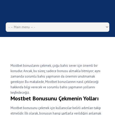
Mostbet Bonus Nasıl
Çekilir: Sorumluluk Sahibi
Bahis Yapmak
Mostbet bonuslarını çekmek, çoğu bahis sever için önemli bir
konudur. Ancak, bu süreç sadece bonusu almakla bitmiyor; aynı
zamanda sorumlu bahis yapmanın da önemini unutmamak
gerekiyor. Bu makalede, Mostbet bonuslarının nasıl çekileceği
hakkında bilgi verecek ve sorumlu bahis yapmanın yollarını
keşfedeceğiz.
Mostbet Bonusunu Çekmenin Yolları
Mostbet bonusunu çekmek için kullanıcılar belirli adımları takip
etmelidir. İlk olarak, bonusun hangi şartlarla verildiğini anlamak