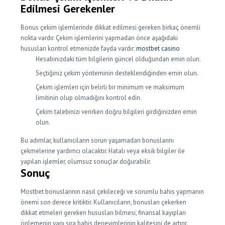
Edilmesi Gerekenler
Bonus çekim işlemlerinde dikkat edilmesi gereken birkaç önemli
nokta vardır. Çekim işlemlerini yapmadan önce aşağıdaki
hususları kontrol etmenizde fayda vardır:
mostbet casino
Hesabınızdaki tüm bilgilerin güncel olduğundan emin olun.
Seçtiğiniz çekim yönteminin desteklendiğinden emin olun.
Çekim işlemleri için belirli bir minimum ve maksimum
limitinin olup olmadığını kontrol edin.
Çekim talebinizi verirken doğru bilgileri girdiğinizden emin
olun.
Bu adımlar, kullanıcıların sorun yaşamadan bonuslarını
çekmelerine yardımcı olacaktır. Hatalı veya eksik bilgiler ile
yapılan işlemler, olumsuz sonuçlar doğurabilir.
Sonuç
Mostbet bonuslarının nasıl çekileceği ve sorumlu bahis yapmanın
önemi son derece kritiktir. Kullanıcıların, bonusları çekerken
dikkat etmeleri gereken hususları bilmesi, finansal kayıpları
önlemenin yanı sıra bahis deneyimlerinin kalitesini de artırır.