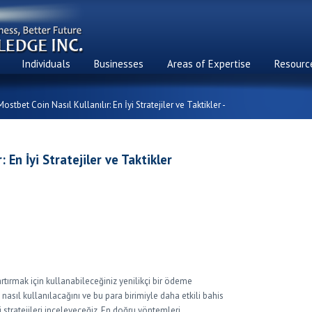
Individuals
Businesses
Areas of Expertise
Resource
Mostbet Coin Nasıl Kullanılır: En İyi Stratejiler ve Taktikler -
: En İyi Stratejiler ve Taktikler
 Kullanılır: En İyi
tikler
rtırmak için kullanabileceğiniz yenilikçi bir ödeme
asıl kullanılacağını ve bu para birimiyle daha etkili bahis
 stratejileri inceleyeceğiz. En doğru yöntemleri