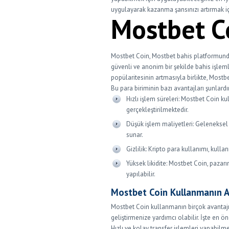
uygulayarak kazanma şansınızı artırmak iç
Mostbet C
Mostbet Coin, Mostbet bahis platformunda ku
güvenli ve anonim bir şekilde bahis işlem
popülaritesinin artmasıyla birlikte, Mostbe
Bu para biriminin bazı avantajları şunlardır
Hızlı işlem süreleri: Mostbet Coin ku
gerçekleştirilmektedir.
Düşük işlem maliyetleri: Geleneksel
sunar.
Gizlilik: Kripto para kullanımı, kullan
Yüksek likidite: Mostbet Coin, pazar
yapılabilir.
Mostbet Coin Kullanmanın A
Mostbet Coin kullanmanın birçok avantajı va
geliştirmenize yardımcı olabilir. İşte en ö
Hızlı ve kolay transfer işlemleri yapabilme