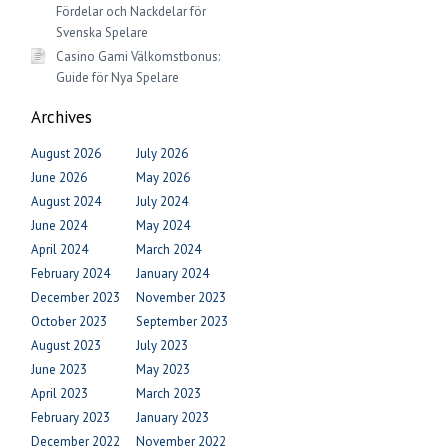
Fördelar och Nackdelar för
Svenska Spelare
Casino Gami Välkomstbonus:
Guide för Nya Spelare
Archives
August 2026
July 2026
June 2026
May 2026
August 2024
July 2024
June 2024
May 2024
April 2024
March 2024
February 2024
January 2024
December 2023
November 2023
October 2023
September 2023
August 2023
July 2023
June 2023
May 2023
April 2023
March 2023
February 2023
January 2023
December 2022
November 2022