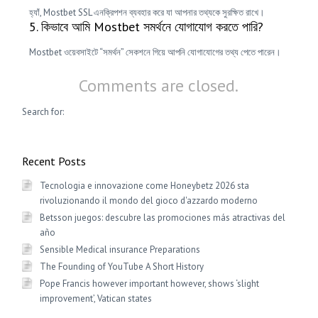
হ্যাঁ, Mostbet SSL এনক্রিপশন ব্যবহার করে যা আপনার তথ্যকে সুরক্ষিত রাখে।
5. কিভাবে আমি Mostbet সমর্থনে যোগাযোগ করতে পারি?
Mostbet ওয়েবসাইটে “সমর্থন” সেকশনে গিয়ে আপনি যোগাযোগের তথ্য পেতে পারেন।
Comments are closed.
Search for:
Recent Posts
Tecnologia e innovazione come Honeybetz 2026 sta
rivoluzionando il mondo del gioco d'azzardo moderno
Betsson juegos: descubre las promociones más atractivas del
año
Sensible Medical insurance Preparations
The Founding of YouTube A Short History
Pope Francis however important however, shows ‘slight
improvement’, Vatican states